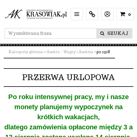
0
Menu
Info
Lang
SZUKAJ
Kategoria główna
>
Austro - Węgry i Austria
>
po 1918
PRZERWA URLOPOWA
Po roku intensywnej pracy, my i nasze
monety planujemy wypoczynek na
krótkich wakacjach,
dlatego zamówienia opłacone między 3 a