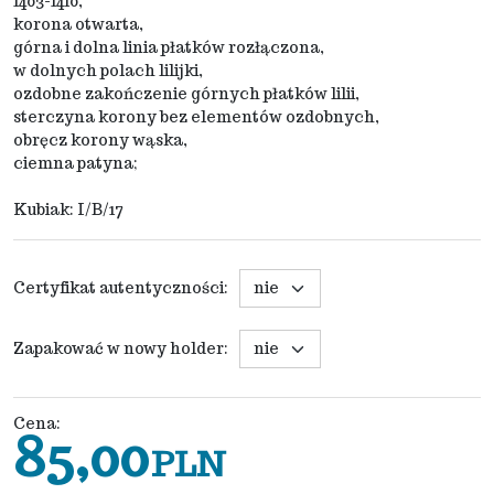
1403-1410,
korona otwarta,
górna i dolna linia płatków rozłączona,
w dolnych polach lilijki,
ozdobne zakończenie górnych płatków lilii,
sterczyna korony bez elementów ozdobnych,
obręcz korony wąska,
ciemna patyna;
Kubiak: I/B/17
Certyfikat autentyczności
:
Zapakować w nowy holder
:
Cena
:
85,00
PLN