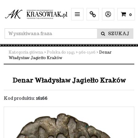
0
Menu
Info
Lang
SZUKAJ
Kategoria główna
>
Polska do 1945
>
960-1506
>
Denar
Władysław Jagiełło Kraków
Denar Władysław Jagiełło Kraków
Kod produktu
:
16166