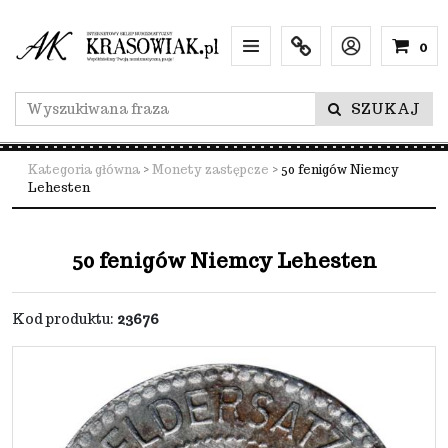
0
Menu
Info
Lang
SZUKAJ
Kategoria główna
>
Monety zastępcze
>
50 fenigów Niemcy
Lehesten
50 fenigów Niemcy Lehesten
Kod produktu
:
23676