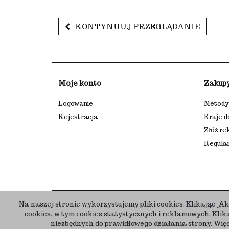
KONTYNUUJ PRZEGLĄDANIE
Moje konto
Zakup
Logowanie
Metody 
Rejestracja
Kraje 
Złóż re
Regula
Copyright 2013-2020 Krasowiak.pl
Na naszej stronie wykorzystujemy pliki cookies. Klikając „
cookies, w tym cookies statystycznych i reklamowych. Kli
niezbędnych do prawidłowego działania strony. Więce