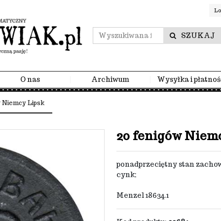
Lo
SZUKAJ
O nas
Archiwum
Wysyłka i płatnoś
w Niemcy Lipsk
20 fenigów Niem
ponadprzeciętny stan zachow
cynk;
Menzel 18634.1