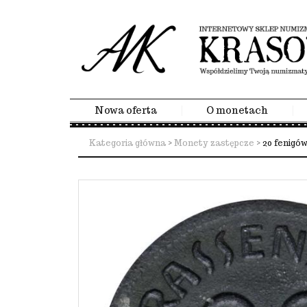
Nowa oferta
O monetach
Kategoria główna
>
Monety zastępcze
>
20 fenigó