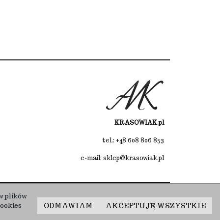
KRASOWIAK.pl
tel.:
+48 608 806 853
e-mail:
sklep@krasowiak.pl
InfoSerwis
-
oprogramowanie sklepu internetowego
w plików
ODMAWIAM
AKCEPTUJĘ WSZYSTKIE
cookies