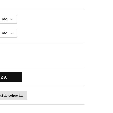
YKA
aj do schowka