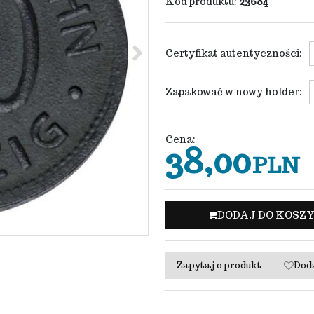
Kod produktu
:
23684
>
Certyfikat autentyczności
:
Zapakować w nowy holder
:
Cena
:
38,00
PLN
DODAJ DO KOSZ
Zapytaj o produkt
Dod