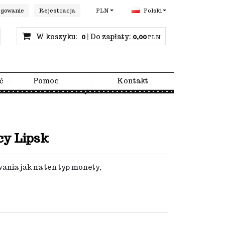
gowanie
Rejestracja
PLN
Polski
W koszyku:
0
|
Do zapłaty:
0,00
PLN
ć
Pomoc
Kontakt
cy Lipsk
ania jak na ten typ monety,