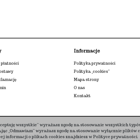
y
Informacje
płatności
Polityka prywatności
dostawy
Polityka „cookies”
klamację
Mapa strony
min
O nas
Kontakt
Akceptuję wszystkie” wyrażasz zgodę na stosowanie wszystkich typó
kając „Odmawiam” wyrażasz zgodę na stosowanie wyłącznie plików 
j informacji o plikach cookies znajdziesz w Polityce prywatności.