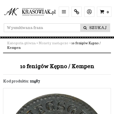
0
Menu
Info
Lang
SZUKAJ
Kategoria główna
>
Monety zastępcze
>
10 fenigów Kępno /
Kempen
10 fenigów Kępno / Kempen
Kod produktu
:
22487