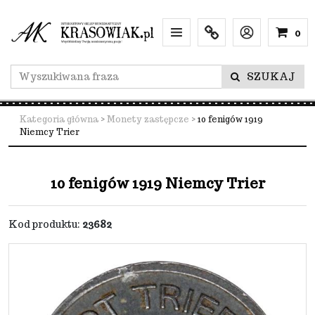
0
Menu
Info
Lang
SZUKAJ
Kategoria główna
>
Monety zastępcze
>
10 fenigów 1919
Niemcy Trier
10 fenigów 1919 Niemcy Trier
Kod produktu
:
23682