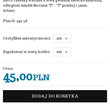
nieco rzadszy wariant z lewą gwiazdą sześcioramienną,
odległość międzi literami "T" - "T" poniżej 1.5mm,
żelazo;
Funck: 549.5d
Certyfikat autentyczności
:
Zapakować w nowy holder
:
Cena
:
45,00
PLN
DODAJ DO KOSZYKA