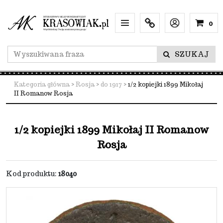
0
Menu
Info
Lang
SZUKAJ
Kategoria główna
>
Rosja
>
do 1917
>
1/2 kopiejki 1899 Mikołaj
II Romanow Rosja
1/2 kopiejki 1899 Mikołaj II Romanow
Rosja
Kod produktu
:
18040